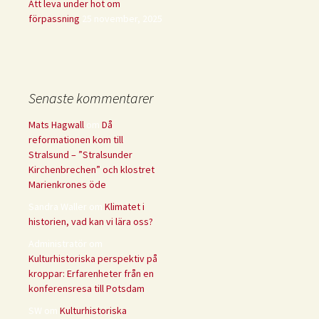
Att leva under hot om
förpassning
25 november, 2025
Senaste kommentarer
Mats Hagwall
om
Då
reformationen kom till
Stralsund – ”Stralsunder
Kirchenbrechen” och klostret
Marienkrones öde
Sandra Waller
om
Klimatet i
historien, vad kan vi lära oss?
Administratör
om
Kulturhistoriska perspektiv på
kroppar: Erfarenheter från en
konferensresa till Potsdam
SW
om
Kulturhistoriska