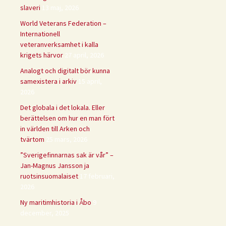
slaveri
13 maj, 2026
World Veterans Federation –
Internationell
veteranverksamhet i kalla
krigets härvor
27 april, 2026
Analogt och digitalt bör kunna
samexistera i arkiv
15 april,
2026
Det globala i det lokala. Eller
berättelsen om hur en man fört
in världen till Arken och
tvärtom
25 mars, 2026
”Sverigefinnarnas sak är vår” –
Jan-Magnus Jansson ja
ruotsinsuomalaiset
17 februari,
2026
Ny maritimhistoria i Åbo
9
december, 2025