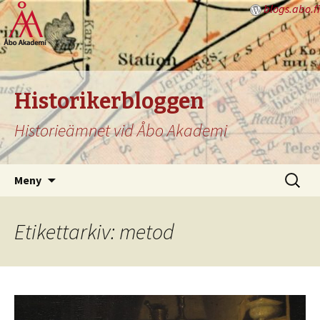
blogs.abo.fi
Historikerbloggen
Historieämnet vid Åbo Akademi
Hoppa
Sök
Meny
till
efter:
innehåll
Etikettarkiv: metod