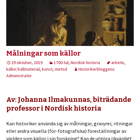
Målningar som källor
29 oktober, 2019
1700-tal
,
Nordisk historia
arbete
,
källor/källmaterial
,
konst
,
metod
Historikerbloggens
Administratör
Av: Johanna Ilmakunnas, biträdande
professor i Nordisk historia
Kan historiker använda sig av målningar, gravyrer, ritningar
eller andra visuella (för-fotografiska) föreställningar av
världen som källor i sin forskning? Kan de utgöra likvärdigt