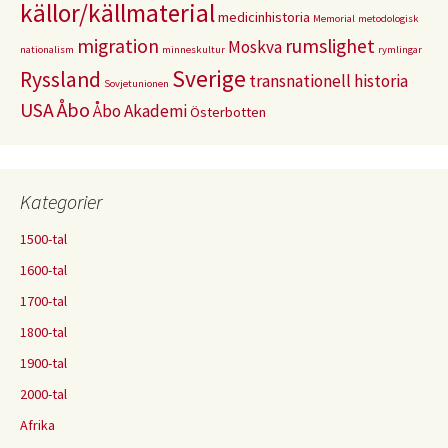
källor/källmaterial
medicinhistoria
Memorial
metodologisk
migration
rumslighet
Moskva
nationalism
minneskultur
rymlingar
Sverige
Ryssland
transnationell historia
Sovjetunionen
USA
Åbo
Åbo Akademi
Österbotten
Kategorier
1500-tal
1600-tal
1700-tal
1800-tal
1900-tal
2000-tal
Afrika