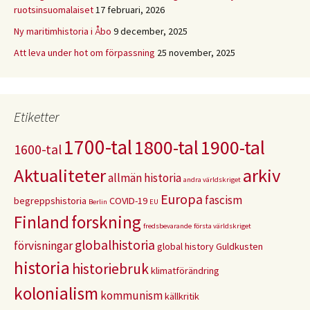
ruotsinsuomalaiset
17 februari, 2026
Ny maritimhistoria i Åbo
9 december, 2025
Att leva under hot om förpassning
25 november, 2025
Etiketter
1700-tal
1800-tal
1900-tal
1600-tal
Aktualiteter
arkiv
allmän historia
andra världskriget
Europa
fascism
begreppshistoria
COVID-19
Berlin
EU
Finland
forskning
fredsbevarande
första världskriget
globalhistoria
förvisningar
global history
Guldkusten
historia
historiebruk
klimatförändring
kolonialism
kommunism
källkritik