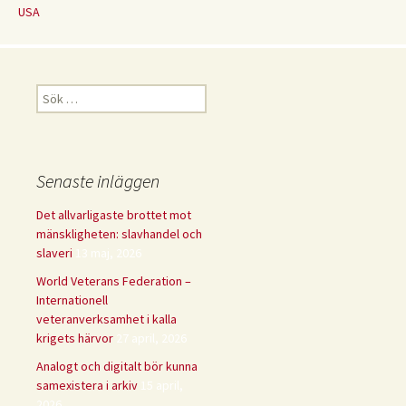
USA
Sök
efter:
Senaste inläggen
Det allvarligaste brottet mot
mänskligheten: slavhandel och
slaveri
13 maj, 2026
World Veterans Federation –
Internationell
veteranverksamhet i kalla
krigets härvor
27 april, 2026
Analogt och digitalt bör kunna
samexistera i arkiv
15 april,
2026