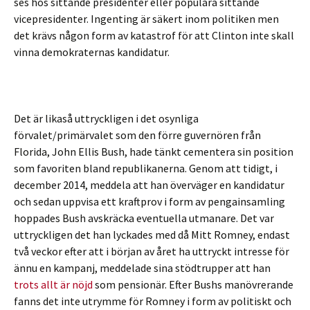
ses hos sittande presidenter eller populära sittande
vicepresidenter. Ingenting är säkert inom politiken men
det krävs någon form av katastrof för att Clinton inte skall
vinna demokraternas kandidatur.
Det är likaså uttryckligen i det osynliga
förvalet/primärvalet som den förre guvernören från
Florida, John Ellis Bush, hade tänkt cementera sin position
som favoriten bland republikanerna. Genom att tidigt, i
december 2014, meddela att han överväger en kandidatur
och sedan uppvisa ett kraftprov i form av pengainsamling
hoppades Bush avskräcka eventuella utmanare. Det var
uttryckligen det han lyckades med då Mitt Romney, endast
två veckor efter att i början av året ha uttryckt intresse för
ännu en kampanj, meddelade sina stödtrupper att han
trots allt är nöjd
som pensionär. Efter Bushs manövrerande
fanns det inte utrymme för Romney i form av politiskt och