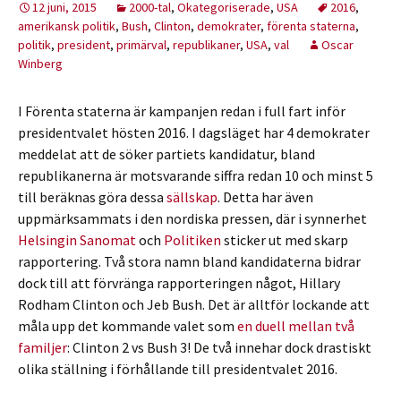
12 juni, 2015
2000-tal
,
Okategoriserade
,
USA
2016
,
amerikansk politik
,
Bush
,
Clinton
,
demokrater
,
förenta staterna
,
politik
,
president
,
primärval
,
republikaner
,
USA
,
val
Oscar
Winberg
I Förenta staterna är kampanjen redan i full fart inför
presidentvalet hösten 2016. I dagsläget har 4 demokrater
meddelat att de söker partiets kandidatur, bland
republikanerna är motsvarande siffra redan 10 och minst 5
till beräknas göra dessa
sällskap
. Detta har även
uppmärksammats i den nordiska pressen, där i synnerhet
Helsingin Sanomat
och
Politiken
sticker ut med skarp
rapportering. Två stora namn bland kandidaterna bidrar
dock till att förvränga rapporteringen något, Hillary
Rodham Clinton och Jeb Bush. Det är alltför lockande att
måla upp det kommande valet som
en duell mellan två
familjer
: Clinton 2 vs Bush 3! De två innehar dock drastiskt
olika ställning i förhållande till presidentvalet 2016.