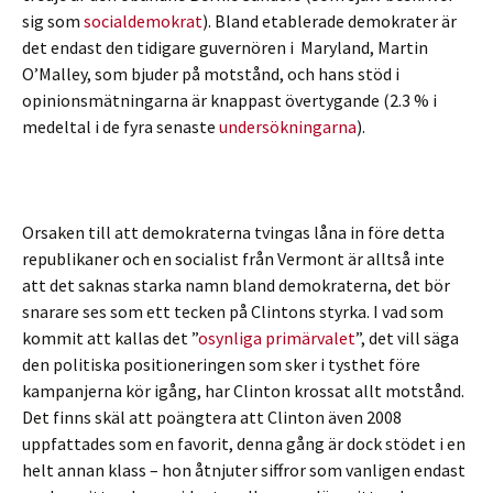
sig som
socialdemokrat
). Bland etablerade demokrater är
det endast den tidigare guvernören i Maryland, Martin
O’Malley, som bjuder på motstånd, och hans stöd i
opinionsmätningarna är knappast övertygande (2.3 % i
medeltal i de fyra senaste
undersökningarna
).
Orsaken till att demokraterna tvingas låna in före detta
republikaner och en socialist från Vermont är alltså inte
att det saknas starka namn bland demokraterna, det bör
snarare ses som ett tecken på Clintons styrka. I vad som
kommit att kallas det ”
osynliga primärvalet
”, det vill säga
den politiska positioneringen som sker i tysthet före
kampanjerna kör igång, har Clinton krossat allt motstånd.
Det finns skäl att poängtera att Clinton även 2008
uppfattades som en favorit, denna gång är dock stödet i en
helt annan klass – hon åtnjuter siffror som vanligen endast