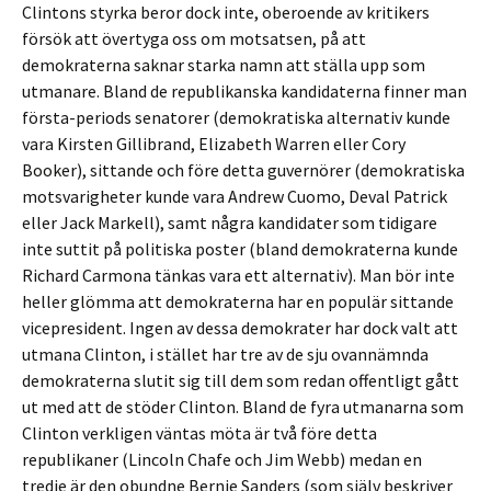
Clintons styrka beror dock inte, oberoende av kritikers
försök att övertyga oss om motsatsen, på att
demokraterna saknar starka namn att ställa upp som
utmanare. Bland de republikanska kandidaterna finner man
första-periods senatorer (demokratiska alternativ kunde
vara Kirsten Gillibrand, Elizabeth Warren eller Cory
Booker), sittande och före detta guvernörer (demokratiska
motsvarigheter kunde vara Andrew Cuomo, Deval Patrick
eller Jack Markell), samt några kandidater som tidigare
inte suttit på politiska poster (bland demokraterna kunde
Richard Carmona tänkas vara ett alternativ). Man bör inte
heller glömma att demokraterna har en populär sittande
vicepresident. Ingen av dessa demokrater har dock valt att
utmana Clinton, i stället har tre av de sju ovannämnda
demokraterna slutit sig till dem som redan offentligt gått
ut med att de stöder Clinton. Bland de fyra utmanarna som
Clinton verkligen väntas möta är två före detta
republikaner (Lincoln Chafe och Jim Webb) medan en
tredje är den obundne Bernie Sanders (som själv beskriver