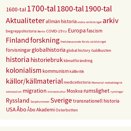
1700-tal
1800-tal
1900-tal
1600-tal
Aktualiteter
arkiv
allmän historia
andra världskriget
Europa
fascism
begreppshistoria
COVID-19
Berlin
EU
Finland
forskning
fredsbevarande
första världskriget
globalhistoria
förvisningar
global history
Guldkusten
historia
historiebruk
klimatförändring
kolonialism
kommunism
källkritik
källor/källmaterial
medicinhistoria
Memorial
metodologisk
migration
rumslighet
Moskva
nationalism
minneskultur
rymlingar
Sverige
Ryssland
transnationell historia
Sovjetunionen
USA
Åbo
Åbo Akademi
Österbotten