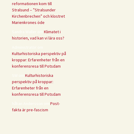
reformationen kom till
Stralsund – ”Stralsunder
Kirchenbrechen” och klostret
Marienkrones öde
Sandra Waller
om
Klimatet i
historien, vad kan vi lära oss?
Administratör
om
Kulturhistoriska perspektiv på
kroppar: Erfarenheter från en
konferensresa till Potsdam
SW
om
Kulturhistoriska
perspektiv på kroppar:
Erfarenheter från en
konferensresa till Potsdam
håkan Andersson
om
Post-
fakta är pre-fascism