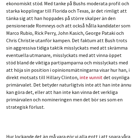
ekonomiskt stöd. Med tanke på Bushs moderata profil och
starka kopplingar till Florida och Texas, är det rimligt att
tänka sig att han hoppades på större skalper än den
pensionerade Romneys och att också hålla kandidater som
Marco Rubio, Rick Perry, John Kasich, George Pataki och
Chris Christie utanför kampen. Det faktum att Bush trots
sin aggressiva tidiga taktik misslyckats med att skrämma
eventuella utmanare, misslyckats med att vinna öppet
stöd bland de viktiga partipamparna och misslyckats med
att höja sin position i opinionsmätningarna visar hur han, i
direkt motsats till Hillary Clinton,
inte vunnit
det osynliga
primärvalet. Det betyder naturligtvis inte att han inte ännu
kan göra det, eller att han inte kan vinna det verkliga
primärvalen och nomineringen men det bör ses som en
strategisk förlust.
Hur lockande det än må vara gör vi alla gott i att spara våra