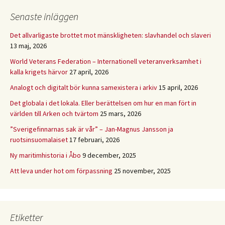
Senaste inläggen
Det allvarligaste brottet mot mänskligheten: slavhandel och slaveri
13 maj, 2026
World Veterans Federation – Internationell veteranverksamhet i
kalla krigets härvor
27 april, 2026
Analogt och digitalt bör kunna samexistera i arkiv
15 april, 2026
Det globala i det lokala. Eller berättelsen om hur en man fört in
världen till Arken och tvärtom
25 mars, 2026
”Sverigefinnarnas sak är vår” – Jan-Magnus Jansson ja
ruotsinsuomalaiset
17 februari, 2026
Ny maritimhistoria i Åbo
9 december, 2025
Att leva under hot om förpassning
25 november, 2025
Etiketter