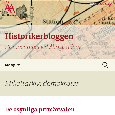
blogs.abo.fi
Historikerbloggen
Historieämnet vid Åbo Akademi
Hoppa
Sök
Meny
till
efter:
innehåll
Etikettarkiv: demokrater
De osynliga primärvalen