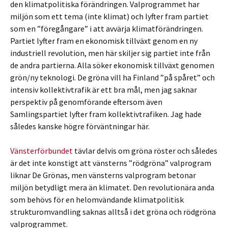
den klimatpolitiska förändringen. Valprogrammet har
miljön som ett tema (inte klimat) och lyfter fram partiet
som en ”föregångare” i att avvärja klimatförändringen.
Partiet lyfter fram en ekonomisk tillväxt genom en ny
industriell revolution, men här skiljer sig partiet inte från
de andra partierna. Alla söker ekonomisk tillväxt genomen
grön/ny teknologi. De gröna vill ha Finland ”på spåret” och
intensiv kollektivtrafik är ett bra mål, men jag saknar
perspektiv på genomförande eftersom även
Samlingspartiet lyfter fram kollektivtrafiken. Jag hade
således kanske högre förväntningar här.
Vänsterförbundet
tävlar delvis om gröna röster och således
är det inte konstigt att vänsterns ”rödgröna” valprogram
liknar De Grönas, men vänsterns valprogram betonar
miljön betydligt mera än klimatet. Den revolutionära anda
som behövs för en helomvändande klimatpolitisk
strukturomvandling saknas alltså i det gröna och rödgröna
valprogrammet.