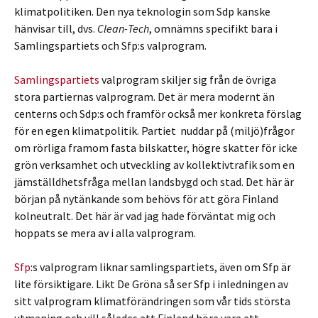
klimatpolitiken. Den nya teknologin som Sdp kanske
hänvisar till, dvs.
Clean-Tech
, omnämns specifikt bara i
Samlingspartiets och Sfp:s valprogram.
Samlingspartiets
valprogram skiljer sig från de övriga
stora partiernas valprogram. Det är mera modernt än
centerns och Sdp:s och framför också mer konkreta förslag
för en egen klimatpolitik. Partiet nuddar på (miljö)frågor
om rörliga framom fasta bilskatter, högre skatter för icke
grön verksamhet och utveckling av kollektivtrafik som en
jämställdhetsfråga mellan landsbygd och stad. Det här är
början på nytänkande som behövs för att göra Finland
kolneutralt. Det här är vad jag hade förväntat mig och
hoppats se mera av i alla valprogram.
Sfp
:s valprogram liknar samlingspartiets, även om Sfp är
lite försiktigare. Likt De Gröna så ser Sfp i inledningen av
sitt valprogram klimatförändringen som vår tids största