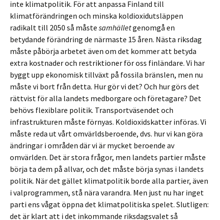
inte klimatpolitik. För att anpassa Finland till
klimatförändringen och minska koldioxidutsläppen
radikalt till 2050 så måste
samhället
genomgå en
betydande förändring de närmaste 15 åren. Nästa riksdag
måste påbörja arbetet även om det kommer att betyda
extra kostnader och restriktioner för oss finländare. Vi har
byggt upp ekonomisk tillväxt på fossila bränslen, men nu
måste vi bort från detta. Hur gör vi det? Och hur görs det
rättvist för alla landets medborgare och företagare? Det
behövs flexiblare politik. Transportväsendet och
infrastrukturen måste förnyas. Koldioxidskatter införas. Vi
måste reda ut vårt omvärldsberoende, dvs. hur vi kan göra
ändringar i områden där vi är mycket beroende av
omvärlden. Det är stora frågor, men landets partier måste
börja ta dem på allvar, och det måste börja synas i landets
politik. När det gället klimatpolitik borde alla partier, även
i valprogrammen, stå nära varandra. Men just nu har inget
parti ens vågat öppna det klimatpolitiska spelet. Slutligen:
det är klart att i det inkommande riksdagsvalet så