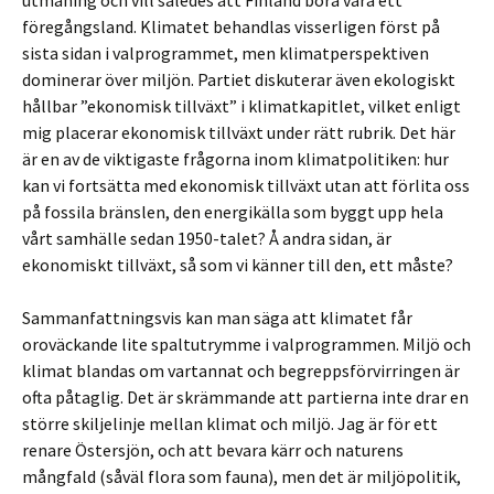
utmaning och vill således att Finland böra vara ett
föregångsland. Klimatet behandlas visserligen först på
sista sidan i valprogrammet, men klimatperspektiven
dominerar över miljön. Partiet diskuterar även ekologiskt
hållbar ”ekonomisk tillväxt” i klimatkapitlet, vilket enligt
mig placerar ekonomisk tillväxt under rätt rubrik. Det här
är en av de viktigaste frågorna inom klimatpolitiken: hur
kan vi fortsätta med ekonomisk tillväxt utan att förlita oss
på fossila bränslen, den energikälla som byggt upp hela
vårt samhälle sedan 1950-talet? Å andra sidan, är
ekonomiskt tillväxt, så som vi känner till den, ett måste?
Sammanfattningsvis kan man säga att klimatet får
oroväckande lite spaltutrymme i valprogrammen. Miljö och
klimat blandas om vartannat och begreppsförvirringen är
ofta påtaglig. Det är skrämmande att partierna inte drar en
större skiljelinje mellan klimat och miljö. Jag är för ett
renare Östersjön, och att bevara kärr och naturens
mångfald (såväl flora som fauna), men det är miljöpolitik,