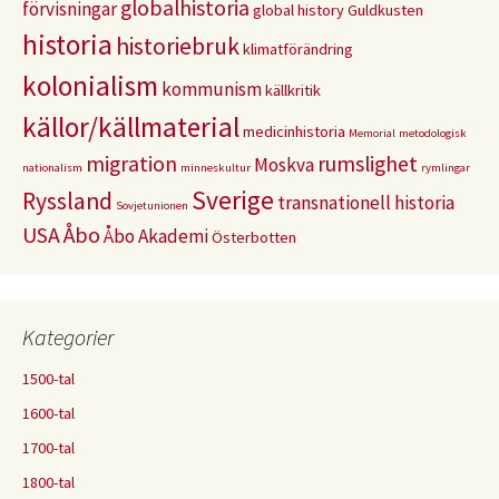
globalhistoria
förvisningar
global history
Guldkusten
historia
historiebruk
klimatförändring
kolonialism
kommunism
källkritik
källor/källmaterial
medicinhistoria
Memorial
metodologisk
migration
rumslighet
Moskva
nationalism
minneskultur
rymlingar
Sverige
Ryssland
transnationell historia
Sovjetunionen
USA
Åbo
Åbo Akademi
Österbotten
Kategorier
1500-tal
1600-tal
1700-tal
1800-tal