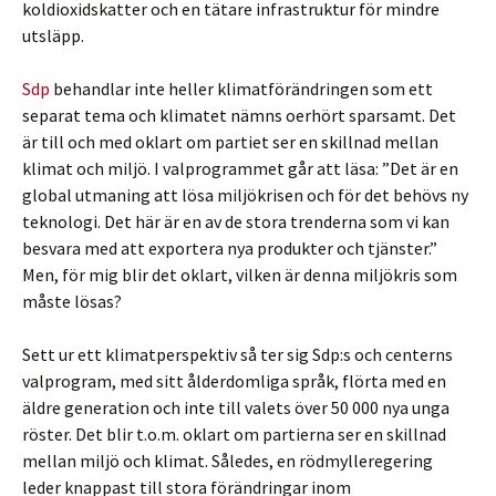
koldioxidskatter och en tätare infrastruktur för mindre
utsläpp.
Sdp
behandlar inte heller klimatförändringen som ett
separat tema och klimatet nämns oerhört sparsamt. Det
är till och med oklart om partiet ser en skillnad mellan
klimat och miljö. I valprogrammet går att läsa: ”Det är en
global utmaning att lösa miljökrisen och för det behövs ny
teknologi. Det här är en av de stora trenderna som vi kan
besvara med att exportera nya produkter och tjänster.”
Men, för mig blir det oklart, vilken är denna miljökris som
måste lösas?
Sett ur ett klimatperspektiv så ter sig Sdp:s och centerns
valprogram, med sitt ålderdomliga språk, flörta med en
äldre generation och inte till valets över 50 000 nya unga
röster. Det blir t.o.m. oklart om partierna ser en skillnad
mellan miljö och klimat. Således, en rödmylleregering
leder knappast till stora förändringar inom