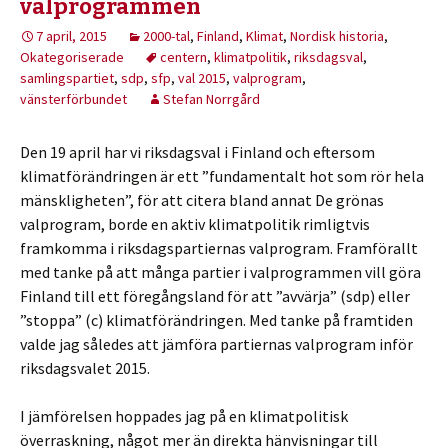
valprogrammen
7 april, 2015
2000-tal
,
Finland
,
Klimat
,
Nordisk historia
,
Okategoriserade
centern
,
klimatpolitik
,
riksdagsval
,
samlingspartiet
,
sdp
,
sfp
,
val 2015
,
valprogram
,
vänsterförbundet
Stefan Norrgård
Den 19 april har vi riksdagsval i Finland och eftersom
klimatförändringen är ett ”fundamentalt hot som rör hela
mänskligheten”, för att citera bland annat De grönas
valprogram, borde en aktiv klimatpolitik rimligtvis
framkomma i riksdagspartiernas valprogram. Framförallt
med tanke på att många partier i valprogrammen vill göra
Finland till ett föregångsland för att ”avvärja” (sdp) eller
”stoppa” (c) klimatförändringen. Med tanke på framtiden
valde jag således att jämföra partiernas valprogram inför
riksdagsvalet 2015.
I jämförelsen hoppades jag på en klimatpolitisk
överraskning, något mer än direkta hänvisningar till