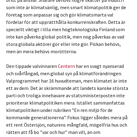
brist på ansvar. Snarare behövs högre skatter på industri
som inte är klimatvänlig, men smart klimatpolitik ger de
företag som anpassar sig och gör klimatsmarta val
fördelar för att upprätthålla konkurrenskraften. Detta är
speciellt viktigt i lilla men högteknologiska Finland som
inte kan påverka global politik, men nog påverkas av vad
stora globala aktörer gör eller inte gör. Piskan behövs,
men än mera behövs morötterna.
Den tippade valvinnaren
Centern
har en svagt nyanserad
och svårfångad, men global syn på klimatförändringen.
Valprogrammet har 16 huvudteman, men klimatet är inte
ett av dem. Det är skrämmande att landets kanske största
parti och troliga innehavare av statsministerposten inte
prioriterar klimatpolitiken mera. Istället sammanfattas
klimatpolitiken under rubriken ”En ren miljö för de
kommande generationerna”. Fokus ligger således mera på
ett rent Östersjön, naturens mångfald, mögelfria hus och
rätten att få bo ”var och hur” man vill, än om