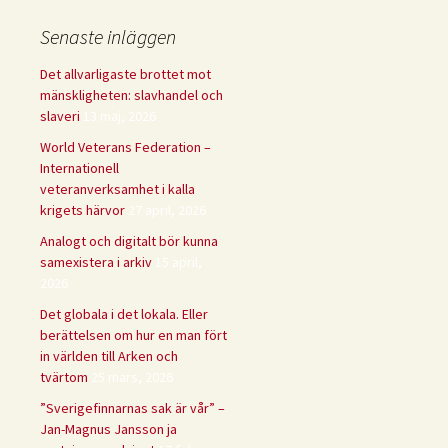
Senaste inläggen
Det allvarligaste brottet mot
mänskligheten: slavhandel och
slaveri
13 maj, 2026
World Veterans Federation –
Internationell
veteranverksamhet i kalla
krigets härvor
27 april, 2026
Analogt och digitalt bör kunna
samexistera i arkiv
15 april,
2026
Det globala i det lokala. Eller
berättelsen om hur en man fört
in världen till Arken och
tvärtom
25 mars, 2026
”Sverigefinnarnas sak är vår” –
Jan-Magnus Jansson ja