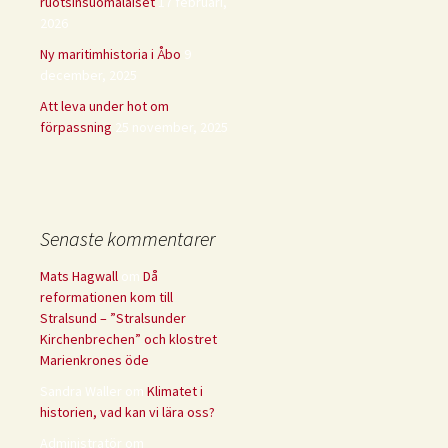
ruotsinsuomalaiset
17 februari,
2026
Ny maritimhistoria i Åbo
9
december, 2025
Att leva under hot om
förpassning
25 november, 2025
Senaste kommentarer
Mats Hagwall
om
Då
reformationen kom till
Stralsund – ”Stralsunder
Kirchenbrechen” och klostret
Marienkrones öde
Sandra Waller
om
Klimatet i
historien, vad kan vi lära oss?
Administratör
om