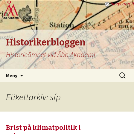
blogs.abo.fi
Historikerbloggen
Historieämnet vid Åbo Akademi
Hoppa
Sök
Meny
till
efter:
innehåll
Etikettarkiv: sfp
Brist på klimatpolitik i