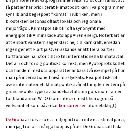
En jämförelse av valprogrammen visar först och främst att
få partier har prioriterat klimatpolitiken. I valprogrammen
syns ibland begreppet ”klimat” i rubriken, men i
brödtexten betonas oftast lokala och regionala
miljöfrågor. Klimatpolitik blir ofta synonymt med
energipolitik = minskade utsläpp = ren energi. Noterbart är
att enbart vänstern säger klart nej till kärnkraft, emedan
ingen ger ett klart ja. Överraskande är att flera partier
fortfarande har stor tilltro till internationella klimatavtal.
Det är i och för sig politiskt korrekt, men Kyotoprotokollet
och handeln med utsläppsrätter är bara två exempel på hur
man på internationell nivå misslyckats. Realpolitiskt blir
även internationell klimatpolitik svår att implementera på
grund av olika typer av handelsavtal som görs inom ramen
för bland annat WTO (som inte ser med blida ögon på
verksamhet som påverkar
konkurrensen
ofördelaktigt).
De Gröna
är förvisso ett miljöparti och inte ett klimatparti,
men jag tror att många hoppas på att De Gröna skall leda