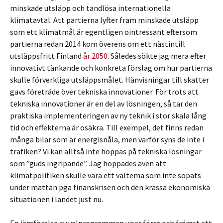
minskade utsläpp och tandlösa internationella
klimatavtal. Att partierna lyfter fram minskade utsläpp
som ett klimatmål är egentligen ointressant eftersom
partierna redan 2014 kom överens om ett nästintill
utsläppsfritt Finland
år 2050
. Således sökte jag mera efter
innovativt tänkande och konkreta förslag om hur partierna
skulle förverkliga utsläppsmålet. Hänvisningar till skatter
gavs företräde över tekniska innovationer. För trots att
tekniska innovationer är en del av lösningen, så tar den
praktiska implementeringen av ny teknik i stor skala lång
tid och effekterna är osäkra. Till exempel, det finns redan
många bilar som är energisnåla, men varför syns de inte i
trafiken? Vi kan alltså inte hoppas på tekniska lösningar
som ”guds ingripande”. Jag hoppades även att
klimatpolitiken skulle vara ett valtema som inte sopats
under mattan pga finanskrisen och den krassa ekonomiska
situationen i landet just nu.