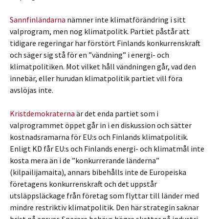
Sannfinländarna
nämner inte klimatförändring i sitt
valprogram, men nog klimatpolitk. Partiet påstår att
tidigare regeringar har förstört Finlands konkurrenskraft
och säger sig stå för en ”vändning” i energi- och
klimatpolitiken. Mot vilket håll vändningen går, vad den
innebär, eller hurudan klimatpolitik partiet vill föra
avslöjas inte.
Kristdemokraterna
är det enda partiet som i
valprogrammet öppet går in i en diskussion och sätter
kostnadsramarna för EU:s och Finlands klimatpolitik.
Enligt KD får EU:s och Finlands energi- och klimatmål inte
kosta mera än i de ”konkurrerande länderna”
(kilpailijamaita), annars bibehålls inte de Europeiska
företagens konkurrenskraft och det uppstår
utsläppsläckage från företag som flyttar till länder med
mindre restriktiv klimatpolitik. Den här strategin saknar